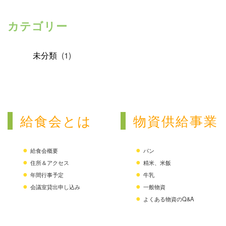
カテゴリー
未分類
(1)
給食会とは
物資供給事業
給食会概要
パン
住所＆アクセス
精米、米飯
年間行事予定
牛乳
会議室貸出申し込み
一般物資
よくある物資のQ&A