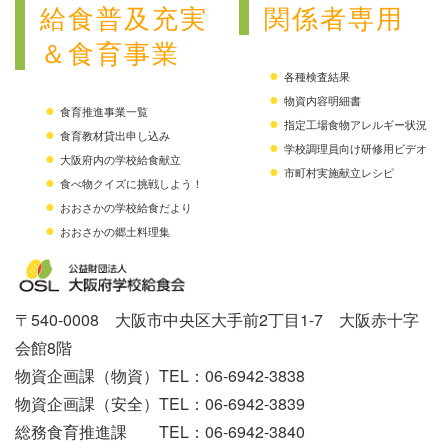
給食普及充実
関係者専用
＆食育事業
各種検査結果
物資内容明細書
食育推進事業一覧
指定工場食物アレルギー状況
食育教材貸出申し込み
学校調理員向け研修用ビデオ
大阪府内の学校給食献立
市町村実施献立レシピ
食べ物クイズに挑戦しよう！
おおさかの学校給食だより
おおさかの郷土料理集
〒540-0008 大阪市中央区大手前2丁目1-7 大阪赤十字
会館8階
物資企画課（物資）TEL：06-6942-3838
物資企画課（安全）TEL：06-6942-3839
総務食育推進課 TEL：06-6942-3840